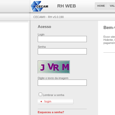
RH WEB
HOME
VAL
CECAM® - RH v5.0.190
Acesso
Bem-
Login
Esse site
Holerite,
pagamen
Senha
Digite o texto da imagem
Lembrar a senha
Esqueceu a senha?